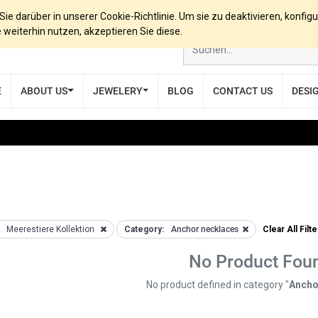
e darüber in unserer Cookie-Richtlinie. Um sie zu deaktivieren, konfigu
eiterhin nutzen, akzeptieren Sie diese.
E
ABOUT US
JEWELERY
BLOG
CONTACT US
DESI
Meerestiere Kollektion
Category:
Anchor necklaces
Clear All Filt
No Product Fou
No product defined in category "
Ancho