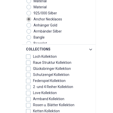
Material
Material
925/000 Silber
Anchor Necklaces
Anhänger Gold
Armbänder Silber
Bangle
Bracelet
COLLECTIONS
Chain
Ear Clip Plugs
Loch Kollektion
Earrings
Raue Struktur Kollektion
Fussketten
Glücksbringer Kollektion
Good Luck Charm Collection
Schutzengel Kollektion
Guardian Angel Collection
Federspiel Kollektion
Hoop Earrings
2 -und 4 Reiher Kollektion
Kollektion
Love Kollektion
Lucky Charm Box
Armband Kollektion
Month - Birthstone Collection
Rosen u. Blätter Kollektion
Ohrschmuck
Ketten Kollektion