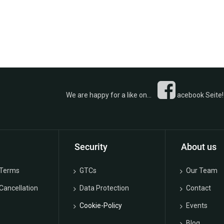
 a like on...
acebook Seite! 
Security
About us
 Terms
GTCs
Our Team
 Cancellation
Data Protection
Contact
Cookie-Policy
Events
Blog