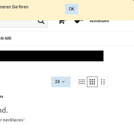
rieren Sie Ihren
OK
0
0
Anmelden
GN-MR
24
ers
nd.
r necklaces
".