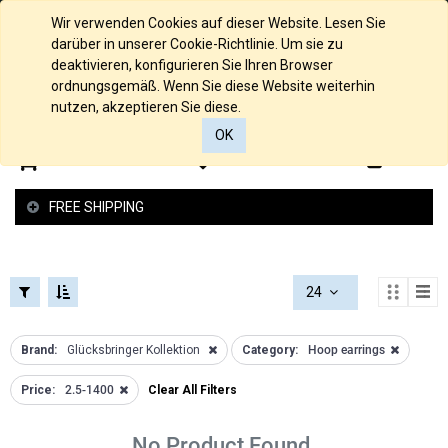
FILTERS
COLLECTIONS
English (UK)
Wir verwenden Cookies auf dieser Website. Lesen Sie
FILTERS
darüber in unserer Cookie-Richtlinie. Um sie zu
CATEGORIES
deaktivieren, konfigurieren Sie Ihren Browser
Loch
ordnungsgemäß. Wenn Sie diese Website weiterhin
Alle
Kollektion
nutzen, akzeptieren Sie diese.
Produkte
Raue
OK
Material
Struktur
0
0
Material
Kollektion
Material
Glücksbringer
FREE SHIPPING
Kollektion
Material
Schutzengel
925/000
Kollektion
Silber
Federspiel
Anchor
24
Kollektion
Necklaces
2 -und 4
Anhänger
Brand:
Glücksbringer Kollektion
Category:
Hoop earrings
Reiher
Gold
PRICE
Kollektion
Armbänder
Price:
2.5-1400
Clear All Filters
Love
Silber
Kollektion
Bangle
€
No Product Found.
Armband
Bracelet