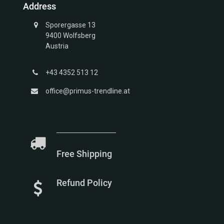
Address
Kollektion
Voucher
Struktur
Wedding
Sporergasse 13
Kollektion
Rings
9400 Wolfsberg
Unendlich
Austria
Kollektion
Glücksbringer
+43 4352 513 12
Gold
Kollektion
office@primus-trendline.at
Marien
Kollektion
Meerestiere
Kollektion
Free Shipping
Refund Policy