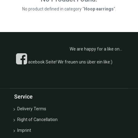
-
Kollektion
Chain
€
No product defined in category "
Hoop earrings
".
Rosen u.
Ear
Blätter
Clip
Kollektion
Plugs
Ketten
Earrings
Kollektion
Fussketten
Fußkettchen
We are happy for a like on...
Good
Kollektion
Luck
Eheringe
acebook Seite! Wir freuen uns über ein like:)
Charm
Kollektion
Collection
Monats u.
Guardian
Geburtssteine
Angel
Kollektion
Collection
Sternzeichen/Kreuze/Schutzengel
Service
Hoop
Kollektion
Earrings
Trachten
Delivery Terms
Kollektion
Kollektion
Lucky
Right of Cancellation
Sonne
Charm
Mond u.
Imprint
Box
Sterne