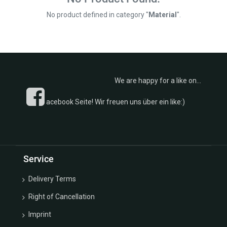
-
Kollektion
Chain
€
No product defined in category "
Material
".
Rosen u.
Ear
Blätter
Clip
Kollektion
Plugs
Ketten
Earrings
Kollektion
Fussketten
Fußkettchen
We are happy for a like on...
Good
Kollektion
Luck
Eheringe
acebook Seite! Wir freuen uns über ein like:)
Charm
Kollektion
Collection
Monats u.
Guardian
Geburtssteine
Angel
Kollektion
Collection
Sternzeichen/Kreuze/Schutzengel
Service
Hoop
Kollektion
Earrings
Trachten
Delivery Terms
Kollektion
Kollektion
Lucky
Right of Cancellation
Sonne
Charm
Mond u.
Imprint
Box
Sterne