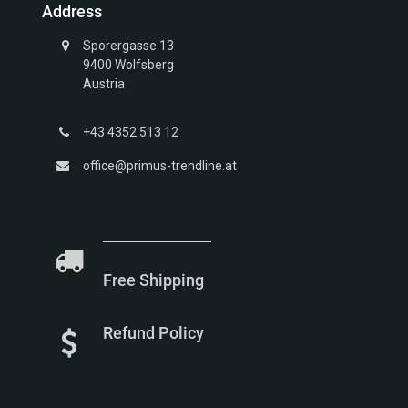
Address
Kollektion
Voucher
Struktur
Wedding
Sporergasse 13
Kollektion
Rings
9400 Wolfsberg
Unendlich
Austria
Kollektion
Glücksbringer
+43 4352 513 12
Gold
Kollektion
office@primus-trendline.at
Marien
Kollektion
Meerestiere
Kollektion
Free Shipping
Refund Policy