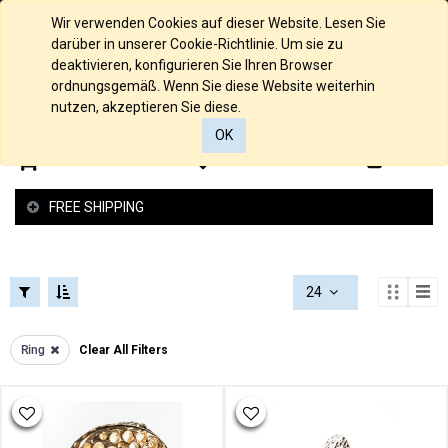
FILTERS
COLLECTIONS
English (UK)
Wir verwenden Cookies auf dieser Website. Lesen Sie
FILTERS
darüber in unserer Cookie-Richtlinie. Um sie zu
CATEGORIES
deaktivieren, konfigurieren Sie Ihren Browser
ordnungsgemäß. Wenn Sie diese Website weiterhin
Alle
RING
nutzen, akzeptieren Sie diese.
Produkte
SIZE
OK
Material
0
0
Material
Material
PRICE
FREE SHIPPING
Material
925/000
Silber
€
Anchor
24
-
Necklaces
€
Anhänger
Ring
Clear All Filters
Gold
Armbänder
Silber
Bangle
Bracelet