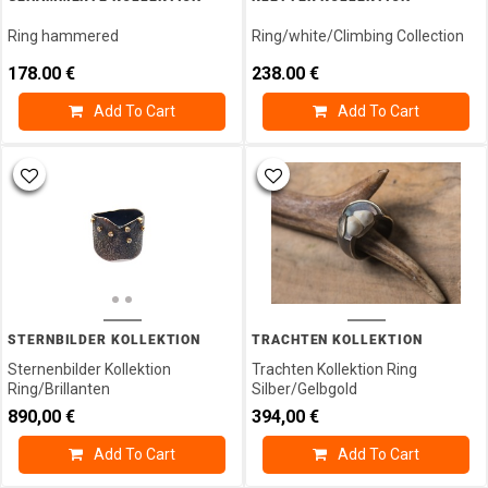
Ring hammered
Ring/white/Climbing Collection
178.00
€
238.00
€
Add To Cart
Add To Cart
STERNBILDER KOLLEKTION
TRACHTEN KOLLEKTION
Sternenbilder Kollektion
Trachten Kollektion Ring
Ring/Brillanten
Silber/Gelbgold
890,00
€
394,00
€
Add To Cart
Add To Cart