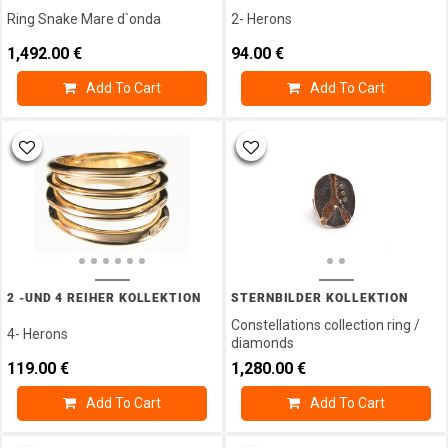
Month -
Ring Snake Mare d`onda
2- Herons
Birthstone
Collection
1,492.00
€
94.00
€
Ohrschmuck
Add To Cart
Add To Cart
Ohrschmuck
Gold
Pendant
Ring
Ring
Tape
Measure
Stone
Bracelets
Stud
2 -UND 4 REIHER KOLLEKTION
STERNBILDER KOLLEKTION
Earrings
Constellations collection ring /
4- Herons
Sun
diamonds
Moon &
119.00
€
1,280.00
€
Stars
Collection
Add To Cart
Add To Cart
Valentines
Day