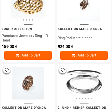
Chain
Ear
Clip
Plugs
Earrings
LOCH KOLLEKTION
KOLLEKTION MARE D`ONDA
Fussketten
Punctured Jewellery Ring left
Ring Rod Mare d`onda
Good
Hand
Luck
159.00
€
924.00
€
Charm
Add To Cart
Add To Cart
Collection
Guardian
Angel
Collection
Hoop
Earrings
Kollektion
Lucky
Charm
Box
KOLLEKTION MARE D`ONDA
2 -UND 4 REIHER KOLLEKTION