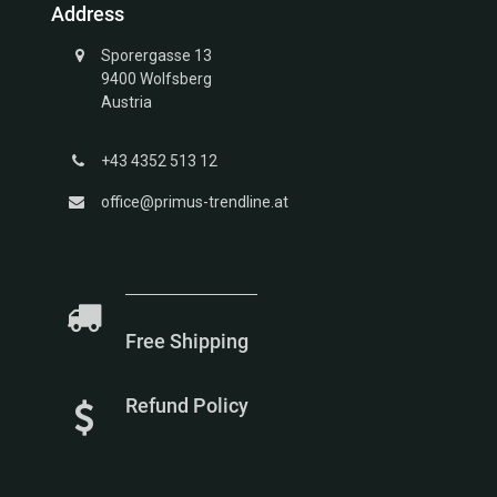
Address
Kollektion
Voucher
Struktur
Wedding
Sporergasse 13
Kollektion
Rings
9400 Wolfsberg
Unendlich
Austria
Kollektion
Glücksbringer
+43 4352 513 12
Gold
Kollektion
office@primus-trendline.at
Marien
Kollektion
Meerestiere
Kollektion
Free Shipping
Refund Policy