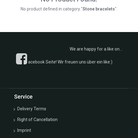
-
Kollektion
Chain
€
No product defined in category "
Stone bracelets
".
Rosen u.
Ear
Blätter
Clip
Kollektion
Plugs
Ketten
Earrings
Kollektion
Fussketten
Fußkettchen
We are happy for a like on...
Good
Kollektion
Luck
Eheringe
acebook Seite! Wir freuen uns über ein like:)
Charm
Kollektion
Collection
Monats u.
Guardian
Geburtssteine
Angel
Kollektion
Collection
Sternzeichen/Kreuze/Schutzengel
Service
Hoop
Kollektion
Earrings
Trachten
Delivery Terms
Kollektion
Kollektion
Lucky
Right of Cancellation
Sonne
Charm
Mond u.
Imprint
Box
Sterne