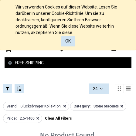
FILTERS
COLLECTIONS
English (UK)
Wir verwenden Cookies auf dieser Website. Lesen Sie
FILTERS
darüber in unserer Cookie-Richtlinie. Um sie zu
CATEGORIES
deaktivieren, konfigurieren Sie Ihren Browser
Loch
ordnungsgemäß. Wenn Sie diese Website weiterhin
Alle
Kollektion
nutzen, akzeptieren Sie diese.
Produkte
Raue
OK
Material
Struktur
0
0
Material
Kollektion
Material
Glücksbringer
FREE SHIPPING
Kollektion
Material
Schutzengel
925/000
Kollektion
Silber
Federspiel
Anchor
24
Kollektion
Necklaces
2 -und 4
Anhänger
Brand:
Glücksbringer Kollektion
Category:
Stone bracelets
Reiher
Gold
PRICE
Kollektion
Armbänder
Price:
2.5-1400
Clear All Filters
Love
Silber
Kollektion
Bangle
€
No Product Found.
Armband
Bracelet