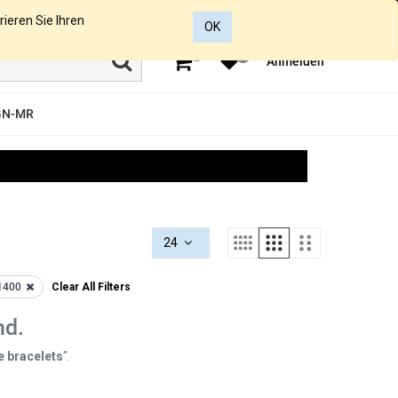
rieren Sie Ihren
OK
0
0
Anmelden
GN-MR
24
1400
Clear All Filters
nd.
e bracelets
".