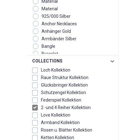
Material
Material
925/000 Silber
Anchor Necklaces
Anhänger Gold
Armbänder Silber
Bangle
Bracelet
COLLECTIONS
Chain
Ear Clip Plugs
Loch Kollektion
Earrings
Raue Struktur Kollektion
Fussketten
Glücksbringer Kollektion
Good Luck Charm Collection
Schutzengel Kollektion
Guardian Angel Collection
Federspiel Kollektion
Hoop Earrings
2 -und 4 Reiher Kollektion
Kollektion
Love Kollektion
Lucky Charm Box
Armband Kollektion
Month - Birthstone Collection
Rosen u. Blätter Kollektion
Ohrschmuck
Ketten Kollektion