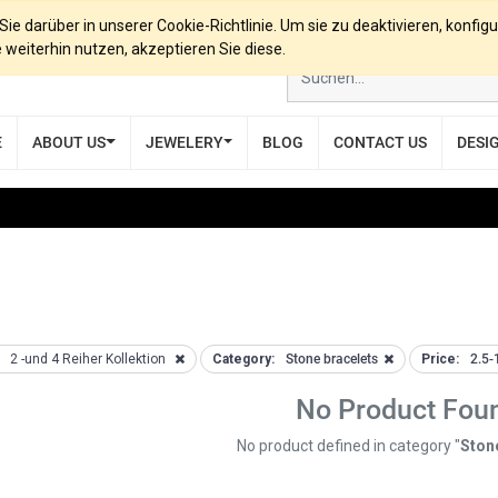
e darüber in unserer Cookie-Richtlinie. Um sie zu deaktivieren, konfigu
eiterhin nutzen, akzeptieren Sie diese.
E
ABOUT US
JEWELERY
BLOG
CONTACT US
DESI
2 -und 4 Reiher Kollektion
Category:
Stone bracelets
Price:
2.5-
No Product Fou
No product defined in category "
Ston