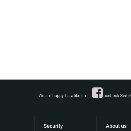
 a like on...
acebook Seite! 
Security
About us