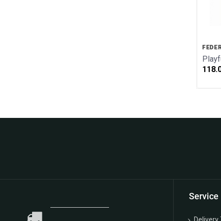
FEDE
Playf
118.
We are happy for
Service
Delivery