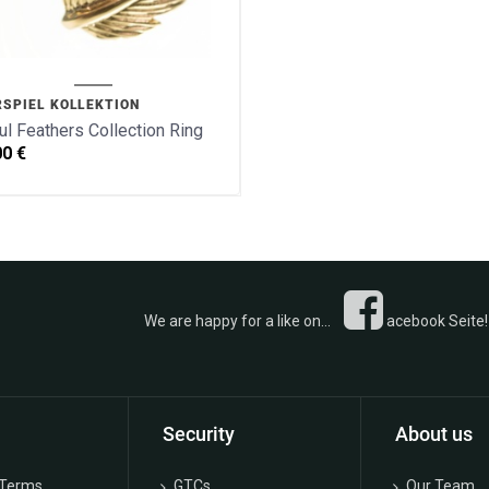
RSPIEL KOLLEKTION
ul Feathers Collection Ring
00
€
 a like on...
acebook Seite! 
Security
About us
 Terms
GTCs
Our Team