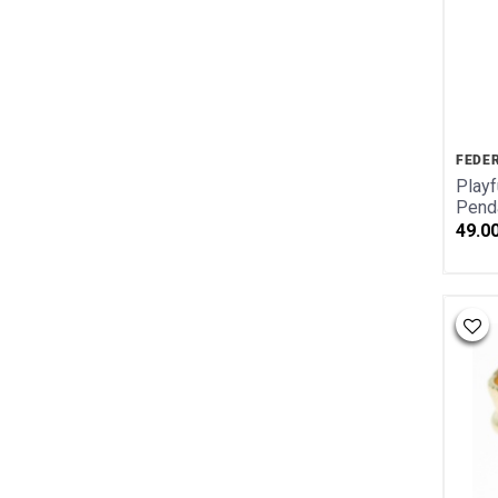
Kinderschmuck
Kollektion Mare d`onda
Kletter Kollektion
Labyrinth Kollektion
Sternzeichen/Silber
Herzen Kollektion
FEDE
Bettelarmband Kollektion
Playf
Pend
Gehämmerte Kollektion
49.0
Struktur Kollektion
Unendlich Kollektion
Glücksbringer Gold Kollektion
Marien Kollektion
Meerestiere Kollektion