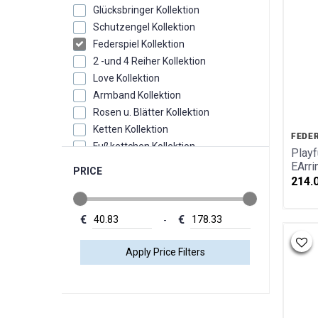
Glücksbringer Kollektion
Schutzengel Kollektion
Federspiel Kollektion
2 -und 4 Reiher Kollektion
Love Kollektion
Armband Kollektion
Rosen u. Blätter Kollektion
Ketten Kollektion
FEDE
Fußkettchen Kollektion
Playf
Eheringe Kollektion
EArri
PRICE
Monats u. Geburtssteine Kollektion
214.
Sternzeichen/Kreuze/Schutzengel
Kollektion
€
€
-
Trachten Kollektion
Sonne Mond u. Sterne Kollektion
Sternbilder Kollektion
Zubehör
Warengutscheine
Steinarmbänder