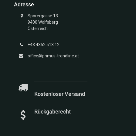
Adresse
Struktur
Kollektion
Sporergasse 13
Unendlich
9400 Wolfsberg
Kollektion
Österreich
Glücksbringer
Gold
+43 4352 513 12
Kollektion
Marien
office@primus-trendline.at
Kollektion
Meerestiere
Kollektion
Kostenloser Versand
Rückgaberecht