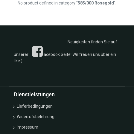
No product defined in category "
585/000 Rosegold
".
Silber
Rosen u.
Ankerketten
Blätter
Armband
Kollektion
Armbänder
Ketten
Silber
Kollektion
Armreif
Fußkettchen
Neuigkeiten finden Sie auf
Kollektion
Creolen
Eheringe
Eheringe
unserer
acebook Seite! Wir freuen uns über ein
Kollektion
Fussketten
like:)
Monats u.
Glücksbox
Geburtssteine
Glücksbringer
Kollektion
Ketten
Sternzeichen/Kreuze/Schutzengel
Kollektion
Kollektion
Dienstleistungen
Monats -
Trachten
Geburtsstein
Kollektion
Lieferbedingungen
Ohrclipstecker
Sonne
Ohrgehänge
Widerrufsbelehrung
Mond u.
Ohrschmuck
Sterne
Impressum
Gold
Kollektion