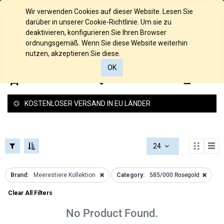
FILTERS
KOLLEKTIONEN
Deutsch
Wir verwenden Cookies auf dieser Website. Lesen Sie
FILTERS
darüber in unserer Cookie-Richtlinie. Um sie zu
KATEGORIEN
Loch
deaktivieren, konfigurieren Sie Ihren Browser
Kollektion
ordnungsgemäß. Wenn Sie diese Website weiterhin
Alle
nutzen, akzeptieren Sie diese.
Raue
Produkte
Struktur
OK
585/000
Kollektion
0
0
Gelbgold
Glücksbringer
585/000
Kollektion
KOSTENLOSER VERSAND IN EU LÄNDER
Palladium
Schutzengel
Weissgold
Kollektion
585/000
Federspiel
Rosegold
Kollektion
24
935/000
2 -und 4
Silber
Reiher
PREISSPANNE
925/000
Brand:
Meerestiere Kollektion
Category:
585/000 Rosegold
Kollektion
Silber
Love
Clear All Filters
Anhänger
Kollektion
Gold
Armband
No Product Found.
Anhänger
Kollektion