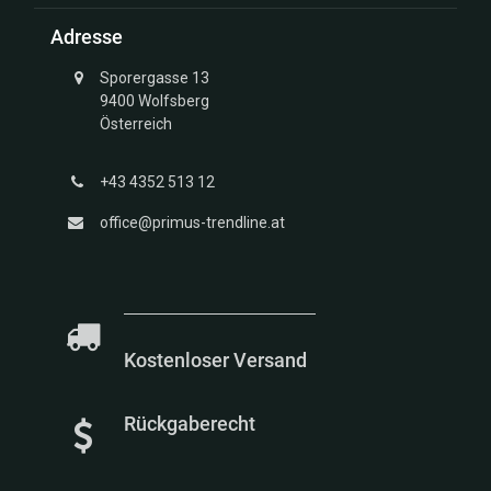
Struktur
Adresse
Kollektion
Unendlich
Sporergasse 13
Kollektion
9400 Wolfsberg
Glücksbringer
Österreich
Gold
Kollektion
+43 4352 513 12
Marien
Kollektion
office@primus-trendline.at
Meerestiere
Kollektion
Kostenloser Versand
Rückgaberecht