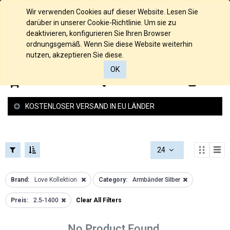
FILTERS
KOLLEKTIONEN
Deutsch
Wir verwenden Cookies auf dieser Website. Lesen Sie
FILTERS
darüber in unserer Cookie-Richtlinie. Um sie zu
KATEGORIEN
Loch
deaktivieren, konfigurieren Sie Ihren Browser
Kollektion
ordnungsgemäß. Wenn Sie diese Website weiterhin
Alle
nutzen, akzeptieren Sie diese.
Raue
Produkte
Struktur
OK
585/000
Kollektion
0
0
Gelbgold
Glücksbringer
585/000
Kollektion
KOSTENLOSER VERSAND IN EU LÄNDER
Palladium
Schutzengel
Weissgold
Kollektion
585/000
Federspiel
Rosegold
Kollektion
24
935/000
2 -und 4
Silber
Reiher
PREISSPANNE
925/000
Brand:
Love Kollektion
Category:
Armbänder Silber
Kollektion
Silber
Love
Preis:
2.5-1400
Clear All Filters
Anhänger
Kollektion
€
Gold
Armband
-
Anhänger
No Product Found.
Kollektion