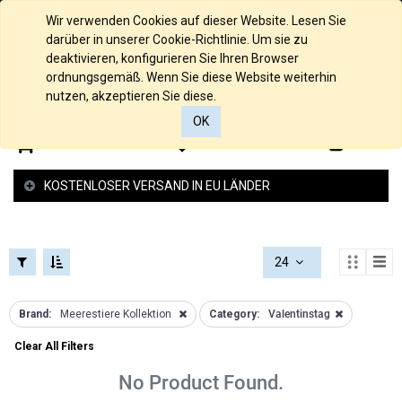
FILTERS
KOLLEKTIONEN
Deutsch
Wir verwenden Cookies auf dieser Website. Lesen Sie
FILTERS
darüber in unserer Cookie-Richtlinie. Um sie zu
KATEGORIEN
Loch
deaktivieren, konfigurieren Sie Ihren Browser
Kollektion
ordnungsgemäß. Wenn Sie diese Website weiterhin
Alle
nutzen, akzeptieren Sie diese.
Raue
Produkte
Struktur
OK
585/000
Kollektion
0
0
Gelbgold
Glücksbringer
585/000
Kollektion
KOSTENLOSER VERSAND IN EU LÄNDER
Palladium
Schutzengel
Weissgold
Kollektion
585/000
Federspiel
Rosegold
Kollektion
24
935/000
2 -und 4
Silber
Reiher
PREISSPANNE
925/000
Brand:
Meerestiere Kollektion
Category:
Valentinstag
Kollektion
Silber
Love
Clear All Filters
Anhänger
Kollektion
Gold
Armband
No Product Found.
Anhänger
Kollektion