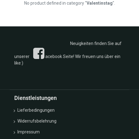
No product defined in category "
Valentinstag
".
Silber
Rosen u.
Ankerketten
Blätter
Armband
Kollektion
Armbänder
Ketten
Silber
Kollektion
Armreif
Fußkettchen
Neuigkeiten finden Sie auf
Kollektion
Creolen
Eheringe
Eheringe
unserer
acebook Seite! Wir freuen uns über ein
Kollektion
Fussketten
like:)
Monats u.
Glücksbox
Geburtssteine
Glücksbringer
Kollektion
Ketten
Sternzeichen/Kreuze/Schutzengel
Kollektion
Kollektion
Dienstleistungen
Monats -
Trachten
Geburtsstein
Kollektion
Lieferbedingungen
Ohrclipstecker
Sonne
Ohrgehänge
Widerrufsbelehrung
Mond u.
Ohrschmuck
Sterne
Impressum
Gold
Kollektion