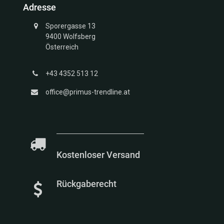
Adresse
Struktur
Kollektion
Sporergasse 13
Unendlich
9400 Wolfsberg
Kollektion
Österreich
Glücksbringer
Gold
+43 4352 513 12
Kollektion
Marien
office@primus-trendline.at
Kollektion
Meerestiere
Kollektion
Kostenloser Versand
Rückgaberecht