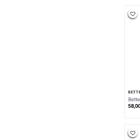
BETT
Bette
58,0