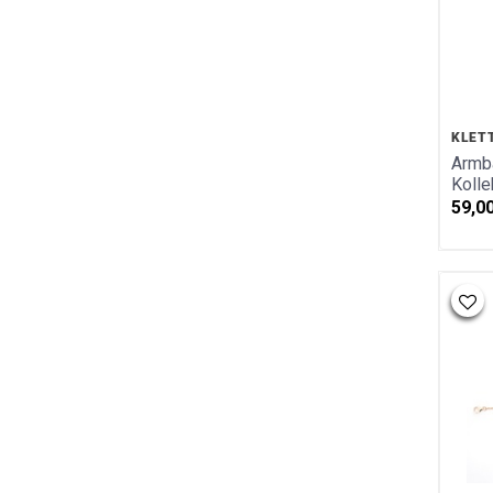
Ohrschmuck Gold
Ohrschmuck Silber
Ohrstecker
Ring
Ringmaßband
KLET
Schutzengel
Armb
Sonne Mond U. Sterne
Kolle
Steinarmbänder
59,0
Valentinstag
Warengutschein