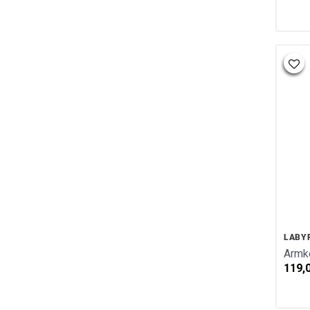
LABY
Armke
119,