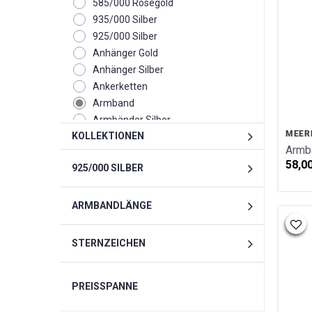
585/000 Rosegold
935/000 Silber
925/000 Silber
Anhänger Gold
Anhänger Silber
Ankerketten
Armband
Armbänder Silber
MEER
KOLLEKTIONEN
Armreif
Armb
Creolen
58,0
925/000 SILBER
Eheringe
Fussketten
Glücksbox
ARMBANDLÄNGE
Glücksbringer
Ketten
STERNZEICHEN
Kollektion
Monats - Geburtsstein
PREISSPANNE
Ohrclipstecker
Ohrgehänge