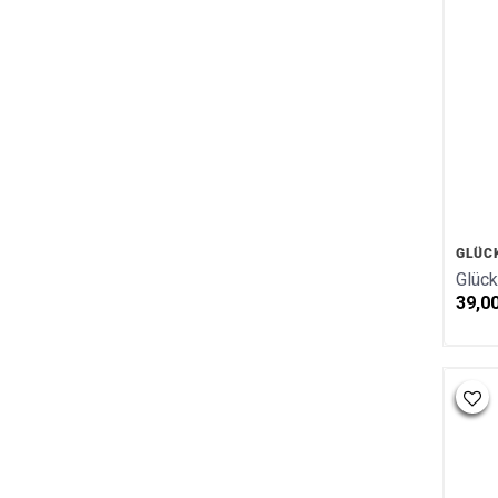
GLÜC
Glüc
39,0