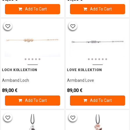
Struktur
Add To Cart
Add To Cart
Kollektion
Unendlich
Kollektion
Glücksbringer
Gold
Kollektion
Marien
Kollektion
Meerestiere
LOCH KOLLEKTION
LOVE KOLLEKTION
Kollektion
Armband Loch
Armband Love
89,00
€
89,00
€
Add To Cart
Add To Cart