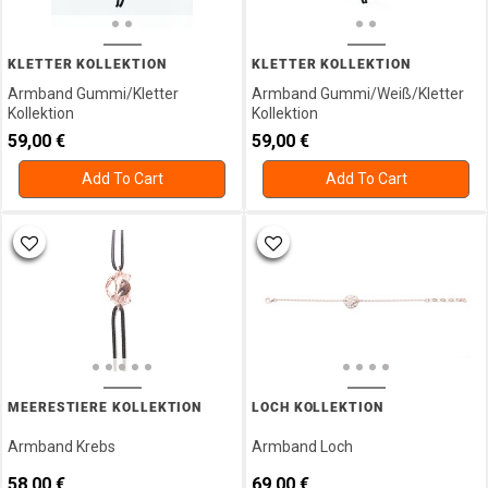
Ohrschmuck
Sternbilder
Silber
Kollektion
Ohrstecker
Zubehör
KLETTER KOLLEKTION
KLETTER KOLLEKTION
Ring
Warengutscheine
Armband Gummi/Kletter
Armband Gummi/Weiß/Kletter
Ringmaßband
Kollektion
Kollektion
Steinarmbänder
Schutzengel
59,00
€
59,00
€
Kinderschmuck
Sonne
Kollektion
Add To Cart
Add To Cart
Mond
Mare
U.
d`onda
Sterne
Kletter
Steinarmbänder
Kollektion
Valentinstag
Labyrinth
Warengutschein
Kollektion
Sternzeichen/Silber
Herzen
Kollektion
MEERESTIERE KOLLEKTION
LOCH KOLLEKTION
Bettelarmband
Kollektion
Armband Krebs
Armband Loch
Gehämmerte
58,00
€
69,00
€
Kollektion