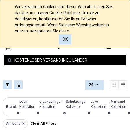
FILTERS
KOLLEKTIONEN
Deutsch
Wir verwenden Cookies auf dieser Website. Lesen Sie
FILTERS
darüber in unserer Cookie-Richtlinie. Um sie zu
KATEGORIEN
Loch
deaktivieren, konfigurieren Sie Ihren Browser
Kollektion
ordnungsgemäß. Wenn Sie diese Website weiterhin
Alle
nutzen, akzeptieren Sie diese.
Raue
Produkte
Struktur
OK
585/000
Kollektion
0
0
Gelbgold
Glücksbringer
585/000
Kollektion
KOSTENLOSER VERSAND IN EU LÄNDER
Palladium
Schutzengel
Weissgold
Kollektion
585/000
Federspiel
Rosegold
Kollektion
24
935/000
2 -und 4
Silber
925/000
Reiher
925/000
Loch
Glücksbringer
Schutzengel
Love
Armband
SILBER
Kollektion
Silber
Brand:
Kollektion
Kollektion
Kollektion
Kollektion
Kollektion
Love
Anhänger
Kollektion
Gold
Armband
ARMBANDLÄNGE
Armband
Clear All Filters
Anhänger
Kollektion