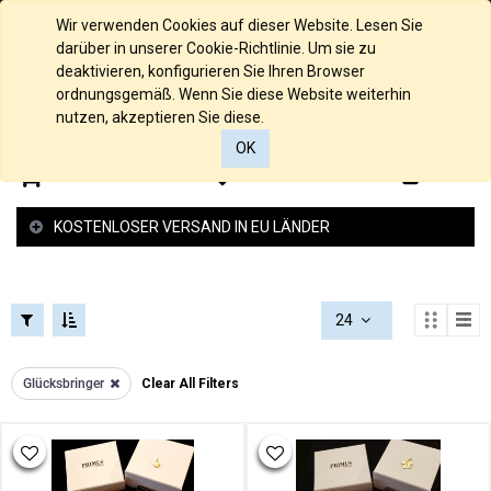
FILTERS
KOLLEKTIONEN
Deutsch
Wir verwenden Cookies auf dieser Website. Lesen Sie
FILTERS
darüber in unserer Cookie-Richtlinie. Um sie zu
KATEGORIEN
deaktivieren, konfigurieren Sie Ihren Browser
ordnungsgemäß. Wenn Sie diese Website weiterhin
PREISSPANNE
Alle
nutzen, akzeptieren Sie diese.
Produkte
OK
585/000
0
0
€
Gelbgold
-
585/000
€
KOSTENLOSER VERSAND IN EU LÄNDER
Palladium
Weissgold
585/000
Rosegold
24
935/000
Silber
925/000
Glücksbringer
Clear All Filters
Silber
Anhänger
Gold
Anhänger