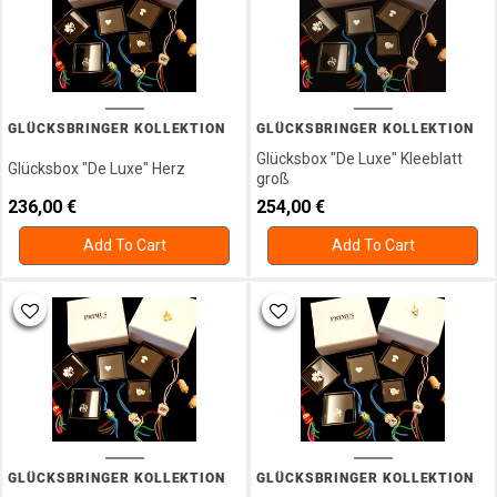
Silber
Ankerketten
Armband
Armbänder
Silber
GLÜCKSBRINGER KOLLEKTION
GLÜCKSBRINGER KOLLEKTION
Armreif
Glücksbox "De Luxe" Kleeblatt
Creolen
Glücksbox "De Luxe" Herz
groß
Eheringe
236,00
€
254,00
€
Fussketten
Add To Cart
Add To Cart
Glücksbox
Glücksbringer
Ketten
Kollektion
Monats -
Geburtsstein
Ohrclipstecker
Ohrgehänge
Ohrschmuck
GLÜCKSBRINGER KOLLEKTION
GLÜCKSBRINGER KOLLEKTION
Gold