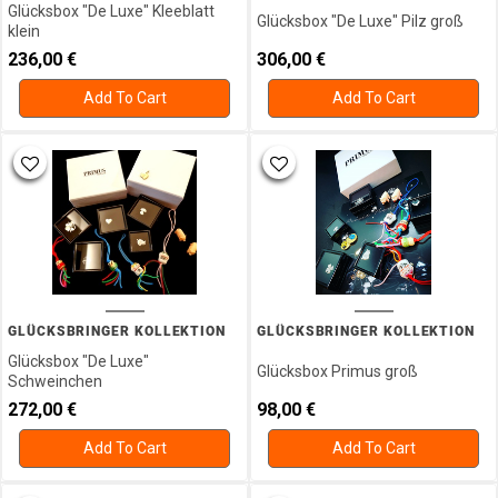
Ohrschmuck
Glücksbox "De Luxe" Kleeblatt
Glücksbox "De Luxe" Pilz groß
klein
Silber
236,00
€
306,00
€
Ohrstecker
Ring
Add To Cart
Add To Cart
Ringmaßband
Schutzengel
Sonne
Mond
U.
Sterne
Steinarmbänder
Valentinstag
Warengutschein
GLÜCKSBRINGER KOLLEKTION
GLÜCKSBRINGER KOLLEKTION
Glücksbox "De Luxe"
Glücksbox Primus groß
Schweinchen
272,00
€
98,00
€
Add To Cart
Add To Cart