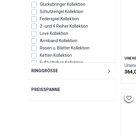
Glücksbringer Kollektion
Schutzengel Kollektion
Federspiel Kollektion
2 -und 4 Reiher Kollektion
Love Kollektion
Armband Kollektion
Rosen u. Blätter Kollektion
Ketten Kollektion
UNEN
Fußkettchen Kollektion
Unend
Eheringe Kollektion
RINGGRÖSSE
364,
Monats u. Geburtssteine Kollektion
Sternzeichen/Kreuze/Schutzengel
PREISSPANNE
Kollektion
Trachten Kollektion
Sonne Mond u. Sterne Kollektion
Sternbilder Kollektion
Zubehör
Warengutscheine
Steinarmbänder