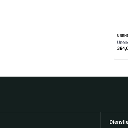
Kinderschmuck
Kollektion Mare d`onda
Kletter Kollektion
Labyrinth Kollektion
Sternzeichen/Silber
UNEN
Herzen Kollektion
Unend
Bettelarmband Kollektion
384,
Gehämmerte Kollektion
Struktur Kollektion
Unendlich Kollektion
Glücksbringer Gold Kollektion
Marien Kollektion
Meerestiere Kollektion
Neuigkeiten finde
Dienstl