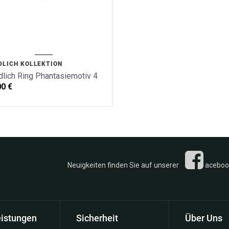
DLICH KOLLEKTION
lich Ring Phantasiemotiv 4
00
€
n Sie auf unserer
acebook 
eistungen
Sicherheit
Über Uns