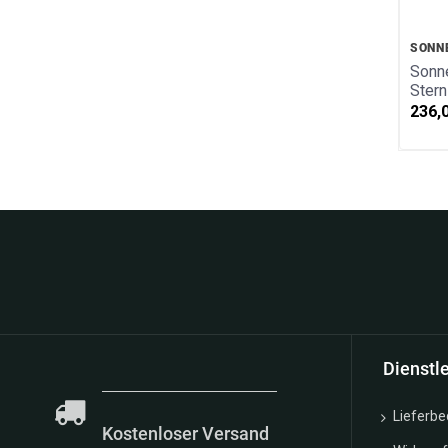
SONN
Sonne
Ster
236,
Neuigkeiten finde
Dienstl
Lieferb
Kostenloser Versand