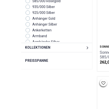
585/000 Rosegold
935/000 Silber
925/000 Silber
Anhänger Gold
Anhänger Silber
Ankerketten
Armband
Armbänder Silber
SONN
KOLLEKTIONEN
Armreif
Sonne
Creolen
585/0
Eheringe
PREISSPANNE
262,
Fussketten
Glücksbox
Glücksbringer
Ketten
Kollektion
Monats - Geburtsstein
Ohrclipstecker
Ohrgehänge