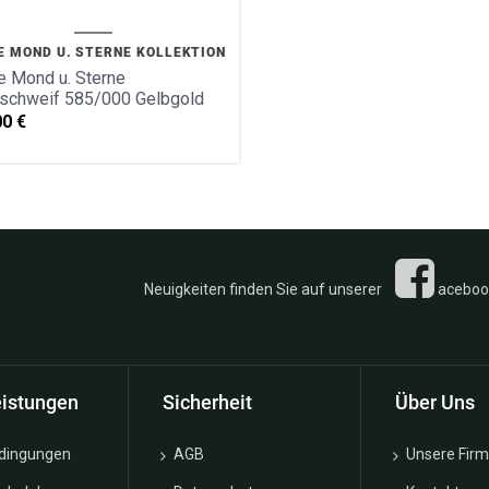
E MOND U. STERNE KOLLEKTION
 Mond u. Sterne
nschweif 585/000 Gelbgold
00
€
n Sie auf unserer
acebook 
eistungen
Sicherheit
Über Uns
edingungen
AGB
Unsere Fir