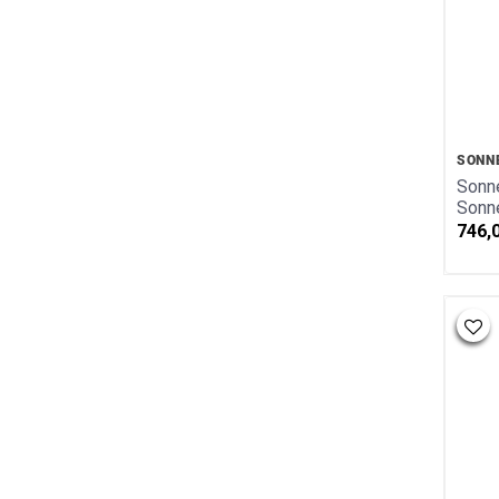
Ohrschmuck Gold
Ohrschmuck Silber
Ohrstecker
Ring
Ringmaßband
Schutzengel
SONN
Sonne Mond U. Sterne
Sonne
Steinarmbänder
Sonne
Valentinstag
746,
Warengutschein