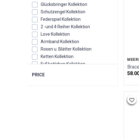
Glücksbringer Kollektion
Schutzengel Kollektion
Federspiel Kollektion
2 -und 4 Reiher Kollektion
Love Kollektion
Armband Kollektion
Rosen u. Blätter Kollektion
Ketten Kollektion
MEER
Fußkettchen Kollektion
Brace
Eheringe Kollektion
58.0
PRICE
Monats u. Geburtssteine Kollektion
Sternzeichen/Kreuze/Schutzengel
Kollektion
Trachten Kollektion
Sonne Mond u. Sterne Kollektion
Sternbilder Kollektion
Zubehör
Warengutscheine
Steinarmbänder