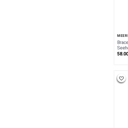
Kinderschmuck
Kollektion Mare d`onda
Kletter Kollektion
Labyrinth Kollektion
Sternzeichen/Silber
MEER
Herzen Kollektion
Brace
Bettelarmband Kollektion
Seeh
Gehämmerte Kollektion
58.0
Struktur Kollektion
Unendlich Kollektion
Glücksbringer Gold Kollektion
Marien Kollektion
Meerestiere Kollektion