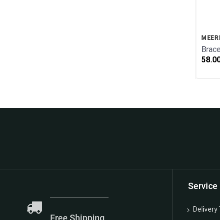
MEER
Brace
58.0
We are happy for
Service
Delivery
Free Shipping