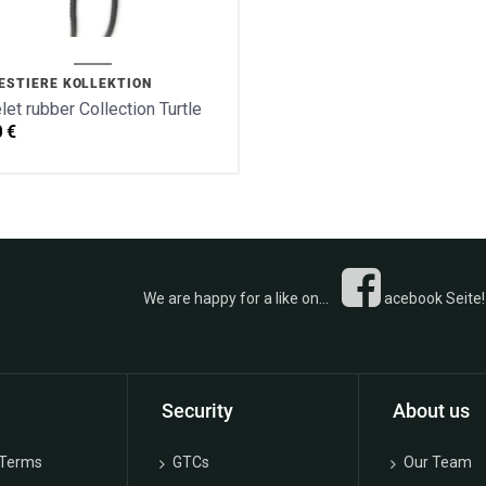
ESTIERE KOLLEKTION
let rubber Collection Turtle
0
€
 a like on...
acebook Seite! 
Security
About us
 Terms
GTCs
Our Team